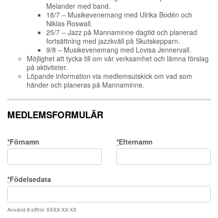
Melander med band.
18/7 – Musikevenemang med Ulrika Bodén och
Niklas Roswall.
25/7 – Jazz på Mannaminne dagtid och planerad
fortsättning med jazzkväll på Skutskepparn.
9/8 – Musikevenemang med Lovisa Jennervall.
Möjlighet att tycka till om vår verksamhet och lämna förslag
på aktiviteter.
Löpande information via medlemsutskick om vad som
händer och planeras på Mannaminne.
MEDLEMSFORMULÄR
*
Förnamn
*
Efternamn
*
Födelsedata
Använd 8 siffror XXXX-XX-XX