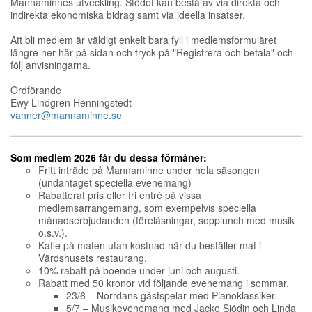
Mannaminnes utveckling. Stödet kan bestå av via direkta och
indirekta ekonomiska bidrag samt via ideella insatser.
Att bli medlem är väldigt enkelt bara fyll i medlemsformuläret
längre ner här på sidan och tryck på "Registrera och betala" och
följ anvisningarna.
Ordförande
Ewy Lindgren Henningstedt
vanner@mannaminne.se
Som medlem 2026 får du dessa förmåner:
Fritt inträde på Mannaminne under hela säsongen
(undantaget speciella evenemang)
Rabatterat pris eller fri entré på vissa
medlemsarrangemang, som exempelvis speciella
månadserbjudanden (föreläsningar, sopplunch med musik
o.s.v.).
Kaffe på maten utan kostnad när du beställer mat i
Värdshusets restaurang.
10% rabatt på boende under juni och augusti.
Rabatt med 50 kronor vid följande evenemang i sommar.
23/6 – Norrdans gästspelar med Pianoklassiker.
5/7 – Musikevenemang med Jacke Sjödin och Linda