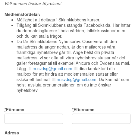
Välkommen önskar Styrelsen!
Medlemsfördelar:
Möjlighet att deltaga i Skinnklubbens kurser.
Tillgång till Skinnklubbens stängda Facebooksida. Här hittar
du dermatologikurser i hela världen, falldiskussioner m.m.
och du kan ställa frågor.
Du får Skinnklubbens Nyhetsbrev. Observera att den
mailadress du anger nedan, är den mailadress våra
framtidiga nyhetsbrev går till. Ange helst din privata
mailadress, vi ser ofta att våra nyhetsbrev stutsar när det
gäller företagsmail till exempel Anicura och Evidensias mail.
Lägg till
m.svdsg@gmail.com
till dina kontakter i din
mailbox för att hindra att medlemsmailen stutsar eller
skicka ett testmail till
m.svdsg@gmail.com
. Du kan när som
helst avsluta prenumerationen om du inte önskar
nyhetsbrev
*
Förnamn
*
Efternamn
Adress