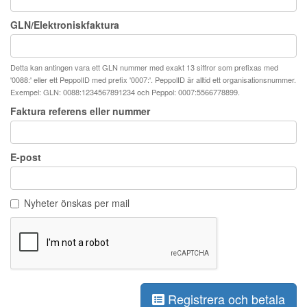
GLN/Elektroniskfaktura
Detta kan antingen vara ett GLN nummer med exakt 13 siffror som prefixas med
'0088:' eller ett PeppolID med prefix '0007:'. PeppolID är alltid ett organisationsnummer.
Exempel: GLN: 0088:1234567891234 och Peppol: 0007:5566778899.
Faktura referens eller nummer
E-post
Nyheter önskas per mail
Registrera och betala