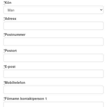
*
Kön
*
Adress
*
Postnummer
*
Postort
*
E-post
*
Mobiltelefon
*
Förnamn kontaktperson 1