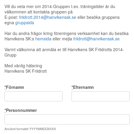
Vill du veta mer om 2014-Gruppen t.ex. träningstider är du
välkommen att kontakta gruppen på
E-post:
friidrott.2014@hanvikenssk.se
eller besöka gruppens
egna
gruppsida
Har du andra frågor kring föreningens verksamhet kan du besöka
Hanvikens SK:s
hemsida
eller mejla
friidrott@hanvikenssk.se
Varmt välkomna att anmäla er till Hanvikens SK Friidrotts 2014-
Grupp
Med vänlig hälsning
Hanvikens SK Friidrott
*
Förnamn
*
Efternamn
*
Personnummer
Använd formatet YYYYMMDDXXXX