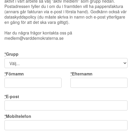
aktivt i vårt arbete så välj ”aktiv medlem” som grupp nedan.
Postadressen fyller du i om du i framtiden vill ha pappersfaktura
(annars går fakturan via e-post i första hand). Godkänn också vår
dataskyddspolicy (du måste skriva in namn och e-post ytterligare
en gång för att det ska vara giltigt).
Har du några frågor kontakta oss på
medlem@varddemokraterna.se
*
Grupp
*
Förnamn
*
Efternamn
*
E-post
*
Mobiltelefon