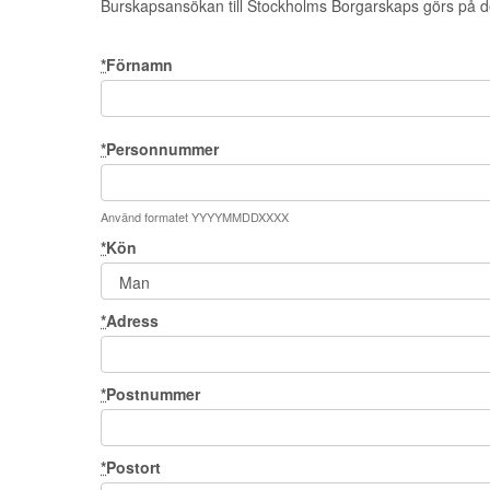
Burskapsansökan till Stockholms Borgarskaps görs på 
*
Förnamn
*
Personnummer
Använd formatet YYYYMMDDXXXX
*
Kön
*
Adress
*
Postnummer
*
Postort