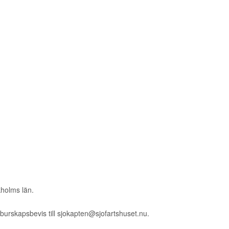
kholms län.
h burskapsbevis till sjokapten@sjofartshuset.nu.