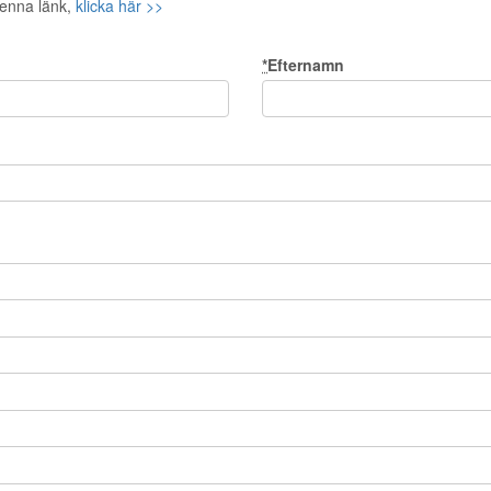
denna länk,
klicka här >>
*
Efternamn