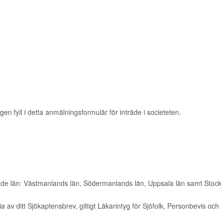
 fyll i detta anmälningsformulär för inträde i societeten.
öljande län: Västmanlands län, Södermanlands län, Uppsala län samt Stoc
pia av ditt Sjökaptensbrev, giltigt Läkarintyg för Sjöfolk, Personbevis oc