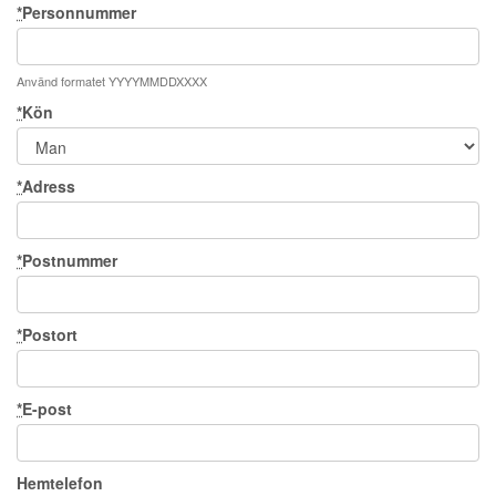
*
Personnummer
Använd formatet YYYYMMDDXXXX
*
Kön
*
Adress
*
Postnummer
*
Postort
*
E-post
Hemtelefon