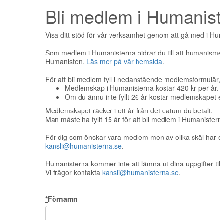
Bli medlem i Humanis
Visa ditt stöd för vår verksamhet genom att gå med i H
Som medlem i Humanisterna bidrar du till att humanisme
Humanisten.
Läs mer på vår hemsida
.
För att bli medlem fyll i nedanstående medlemsformulär, o
Medlemskap i Humanisterna kostar 420 kr per år.
Om du ännu inte fyllt 26 år kostar medlemskapet 
Medlemskapet räcker i ett år från det datum du betalt.
Man måste ha fyllt 15 år för att bli medlem i Humanister
För dig som önskar vara medlem men av olika skäl har svå
kansli@humanisterna.se
.
Humanisterna kommer inte att lämna ut dina uppgifter ti
Vi frågor kontakta
kansli@humanisterna.se
.
*
Förnamn