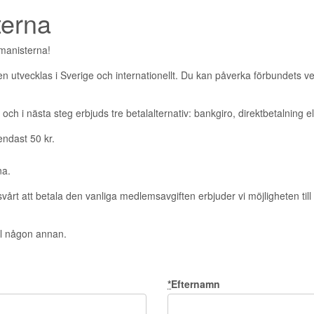
terna
umanisterna!
n utvecklas i Sverige och internationellt. Du kan påverka förbundets 
ch i nästa steg erbjuds tre betalalternativ: bankgiro, direktbetalning el
endast 50 kr.
na.
rt att betala den vanliga medlemsavgiften erbjuder vi möjligheten till 
ll någon annan.
*
Efternamn