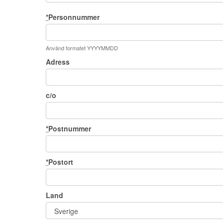
*
Personnummer
Använd formatet YYYYMMDD
Adress
c/o
*
Postnummer
*
Postort
Land