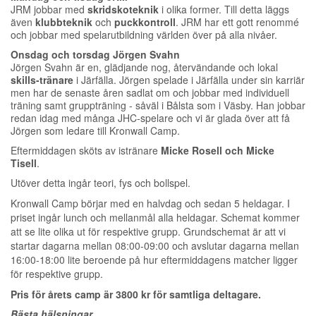
JRM jobbar med
skridskoteknik
i olika former. Till detta läggs
även
klubbteknik
och
puckkontroll
. JRM har ett gott renommé
och jobbar med spelarutbildning världen över på alla nivåer.
Onsdag och torsdag Jörgen Svahn
Jörgen Svahn är en, glädjande nog, återvändande och lokal
skills-tränare
i Järfälla. Jörgen spelade i Järfälla under sin karriär
men har de senaste åren sadlat om och jobbar med individuell
träning samt gruppträning - såväl i Bålsta som i Väsby. Han jobbar
redan idag med många JHC-spelare och vi är glada över att få
Jörgen som ledare till Kronwall Camp.
Eftermiddagen sköts av istränare
Micke Rosell och Micke
Tisell
.
Utöver detta ingår teori, fys och bollspel.
Kronwall Camp börjar med en halvdag och sedan 5 heldagar. I
priset ingår lunch och mellanmål alla heldagar. Schemat kommer
att se lite olika ut för respektive grupp. Grundschemat är att vi
startar dagarna mellan 08:00-09:00 och avslutar dagarna mellan
16:00-18:00 lite beroende på hur eftermiddagens matcher ligger
för respektive grupp.
Pris för årets camp är 3800 kr för samtliga deltagare.
Bästa hälsningar,