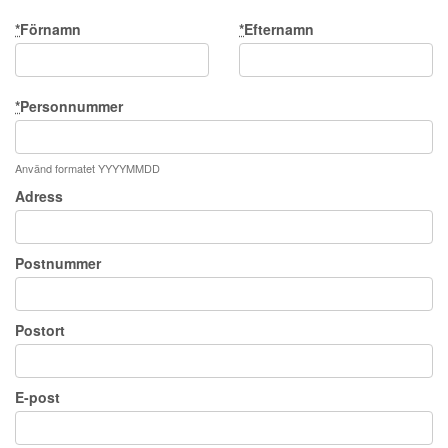
*
Förnamn
*
Efternamn
*
Personnummer
Använd formatet YYYYMMDD
Adress
Postnummer
Postort
E-post