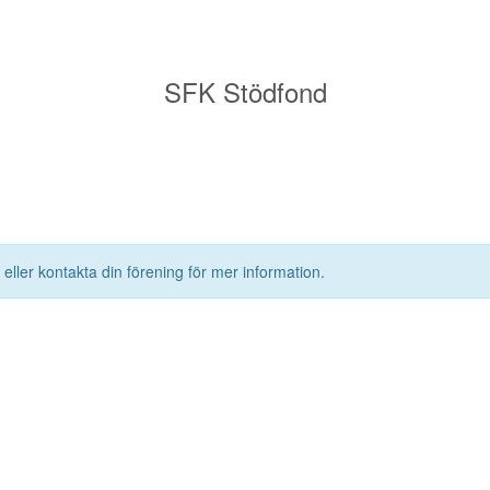
SFK Stödfond
 eller kontakta din förening för mer information.