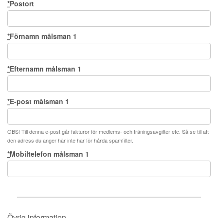
*
Postort
*
Förnamn målsman 1
*
Efternamn målsman 1
*
E-post målsman 1
OBS! Till denna e-post går fakturor för medlems- och träningsavgifter etc. Så se till att
den adress du anger här inte har för hårda spamfilter.
*
Mobiltelefon målsman 1
Övrig information