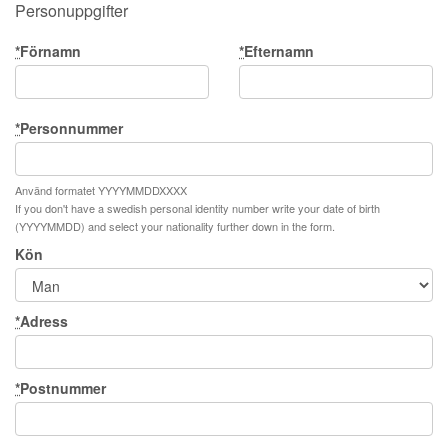
Personuppgifter
*
Förnamn
*
Efternamn
*
Personnummer
Använd formatet YYYYMMDDXXXX
If you don't have a swedish personal identity number write your date of birth
(YYYYMMDD) and select your nationality further down in the form.
Kön
*
Adress
*
Postnummer