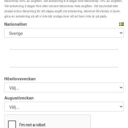
faktureras 50% av avgiften. Vid avbokning 6-4 dagar före faktureras 75% av avgiften.
Vid avbokning 3 dagar före eller senare faktureras hela avgiften. Vid olycksfall eller
skada krävs läkarintyg för att slippa avgift vid avbokning, däremot förväntas ni även
göra en avbokning så att vi inte blir oroliga över att ert barn inte är på plats.
Nationalitet
Höstlovsveckan
Augustiveckan