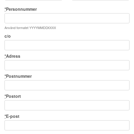
*
Personnummer
Använd formatet YYYYMMDDXXXX
c/o
*
Adress
*
Postnummer
*
Postort
*
E-post