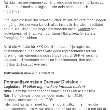
Att rida i lag ger gemenskap, är utvecklande och en möjlighet att
tillsammans med sina lagkompisar dela både med och
motgångar
.
I de lägre divisionerna
strävar vi
efter att alla får vara med i någon
omgång. Det ska vara kul och allas insats är lika värd, resultatet
är inte lika viktigt. I de högre divisionerna tävlar
klubben
och
lagledarens roll är att kort- och långsiktigt arbeta för största
framgång för klubben.
Alltid när vi tävlar för SFK ska vi inte bara följa regler och
bestämmelser, utan också
vara
goda representanter för
vår
förening
, vår värdegrund och våra värdeord.
SFK vill
ge sina
lagryttar
e
,
tillsammans med sina klubbkamrater
,
den bästa
möjliga tävlingsupplevelsen
.
Välkommen med din anmälan!
Ponnyallsvenskan
D
ressyr Div
ision 1
Lagledare:
Vi söker dig, markera intresse nedan!
Nivå:
Samtliga omgångar och finalen rids i Lätt A: P1 2024.
När:
3 omgångar under perioden mars – juni 2026,
tävlingsplatser och datum i TDB
Info:
Just nu har vi inget lag, men du är välkommen med din
intresseanmälan så vi kan sätta ihop ett lag och anmäla när det är