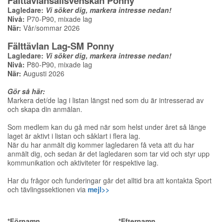
Fälttävlansallsvenskan Ponny
Lagledare:
Vi söker dig, markera intresse nedan!
Nivå:
P70-P90, mixade lag
När:
Vår/sommar 2026
Fälttävlan Lag
-
SM Ponny
Lagledare:
Vi söker dig, markera intresse nedan!
Nivå:
P80-P90, mixade lag
När:
Augusti 2026
Gör så här:
Markera det/de lag i listan längst ned som du är intresserad av
och skapa din anmälan.
Som medlem kan du gå med när som helst under året så länge
laget är aktivt i listan och såklart i flera lag.
När du har anmält dig kommer lagledaren få veta att du har
anmält dig, och sedan är det lagledaren som tar vid och styr upp
kommunikation och aktiviteter för respektive lag.
Har du frågor och funderingar går det alltid bra att kontakta Sport
och tävlingssektionen via
mejl>>
*
Förnamn
*
Efternamn