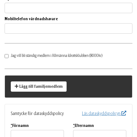
Mobiltelefon vårdnadshavare
Jag vill bli ständig medlem i Allmänna Idrottsklubben (8000kr)
Lägg till familjemedlem
Samtycke för dataskyddspolicy
Läs dataskyddspolicyn
*
Förnamn
*
Efternamn