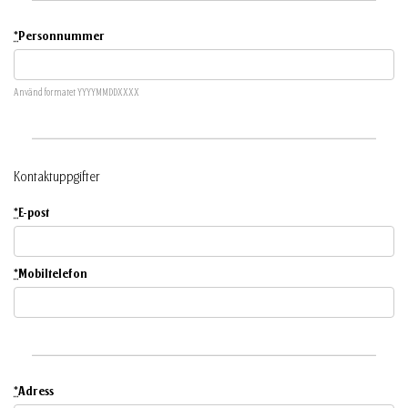
*
Personnummer
Använd formatet YYYYMMDDXXXX
Kontaktuppgifter
*
E-post
*
Mobiltelefon
*
Adress