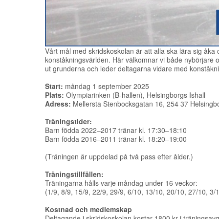
Vårt mål med skridskoskolan är att alla ska lära sig åka
konståkningsvärlden. Här välkomnar vi både nybörjare och
ut grunderna och leder deltagarna vidare med konståkn
Start:
måndag 1 september 2025
Plats:
Olympiarinken (B-hallen), Helsingborgs Ishall
Adress:
Mellersta Stenbocksgatan 16, 254 37 Helsingb
Träningstider:
Barn födda 2022–2017 tränar kl. 17:30–18:10
Barn födda 2016–2011 tränar kl. 18:20–19:00
(Träningen är uppdelad på två pass efter ålder.)
Träningstillfällen:
Träningarna hålls varje måndag under 16 veckor:
(1/9, 8/9, 15/9, 22/9, 29/9, 6/10, 13/10, 20/10, 27/10, 3/
Kostnad och medlemskap
Deltagande i skridskoskolan kostar 1800 kr i träningsavgi