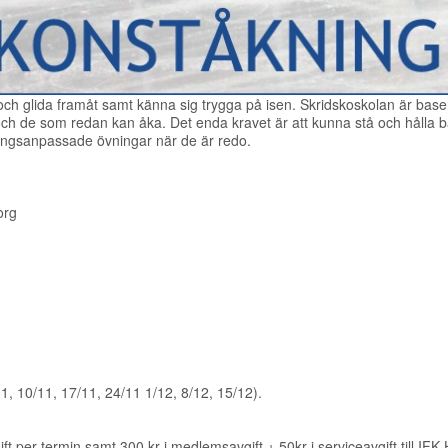
 och glida framåt samt känna sig trygga på isen. Skridskoskolan är basen
 de som redan kan åka. Det enda kravet är att kunna stå och hålla balan
ingsanpassade övningar när de är redo.
org
11, 10/11, 17/11, 24/11 1/12, 8/12, 15/12).
ft per termin samt 300 kr i medlemsavgift + 50kr i serviceavgift till IF