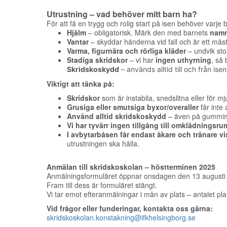
Utrustning – vad behöver mitt barn ha?
För att få en trygg och rolig start på isen behöver varje
Hjälm
– obligatorisk. Märk den med barnets
namn
Vantar
– skyddar händerna vid fall och är ett måst
Varma, figurnära och rörliga kläder
– undvik sto
Stadiga skridskor
– vi har
ingen uthyrning
, så
Skridskoskydd
– används alltid till och från is
Viktigt att tänka på:
Skridskor
som är instabila, snedslitna eller för mj
Grusiga eller smutsiga byxor/overaller
får inte
Använd alltid skridskoskydd
– även på gummimat
Vi har tyvärr ingen tillgång till omklädningsru
I avbytarbåsen får endast åkare och tränare vi
utrustningen ska hålla.
Anmälan till skridskoskolan – höstterminen 2025
Anmälningsformuläret öppnar onsdagen den 13 augusti 
Fram till dess är formuläret stängt.
Vi tar emot efteranmälningar i mån av plats – antalet pla
Vid frågor eller funderingar, kontakta oss gärna:
skridskoskolan.konstakning@ifkhelsingborg.se