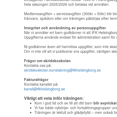
hela säsongen 2025/2026 och betalas vid anmälan.
Medlemsavgiften + serviceavgiften (300kr + 50kr) blir bin
frånvaro, sjukdom eller om träningen påbörjas efter term
Integritet och användning av personuppgifter
När ni anmäler ert barn godkänner ni att IFK Helsingbor
Uppgifterna används endast för administration samt för a
Ni godkänner även att harmlösa uppgifter, som inte skadar
Om ni inte vill att vi publicerar era uppgifter, vänligen skic
Frågor om skridskoskolan
Kontakta oss på:
skridskoskolan.konstakning@ifkhelsingborg.se
Fakturafrågor
Kontakta kansliet på:
kansli@ifkhelsingborg.se
Viktigt att veta inför träningen:
Kom i god tid och se till att ditt barn
blir avprickat 
Vi har både nybörjar- och fortsättningsgrupper u
Träningen är lekfull och glädjefylld – men också f