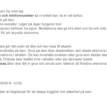
 barn ha med sig:
 och telefonnummer
så vi enkelt kan nå er vid behov.
e på isen.
ra overaller. Lager på lager fungerar bra!
 barnen behöver ha egna. Skridskorna ska ge bra stöd runt fot och vrist.
en för att skydda skenorna.
uka gör det svårt att åka och kan leda till skador.
 användas på isen. Grus på isen ökar skaderisken, kan skada skenorna
torna i ishallen. De kan innehålla småsten eller grus som skadar sk
m.
Ombyte sker istället inne i ishallen eller på närmaste toalett.
stas.
Skor drar lätt in grus och smuts som riskerar att förstöra skenorna 
2025 kl. 12:00.
tser är begränsat för att skapa trygghet och säkerhet på isen.