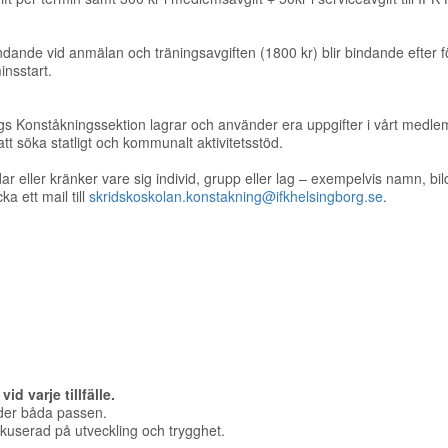
dande vid anmälan och träningsavgiften (1800 kr) blir bindande efter förs
insstart.
gs Konståkningssektion lagrar och använder era uppgifter i vårt medle
tt söka statligt och kommunalt aktivitetsstöd.
 eller kränker vare sig individ, grupp eller lag – exempelvis namn, bild 
ka ett mail till
skridskoskolan.konstakning@ifkhelsingborg.se
.
vid varje tillfälle.
nder båda passen.
okuserad på utveckling och trygghet.