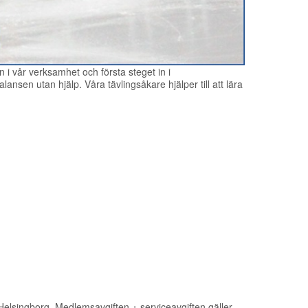
 i vår verksamhet och första steget in i
sen utan hjälp. Våra tävlingsåkare hjälper till att lära
K Helsingborg. Medlemsavgiften + serviceavgiften gäller