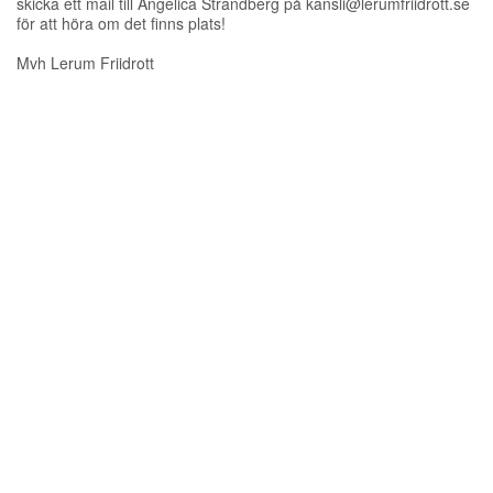
skicka ett mail till Angelica Strandberg på kansli@lerumfriidrott.se
för att höra om det finns plats!
Mvh Lerum Friidrott