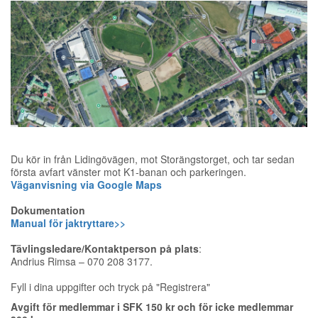
Du kör in från Lidingövägen, mot Storängstorget, och tar sedan
första avfart vänster mot K1-banan och parkeringen.
Väganvisning via Google Maps
Dokumentation
Manual för jaktryttare>>
Tävlingsledare/Kontaktperson på plats
:
Andrius Rimsa – 070 208 3177.
Fyll i dina uppgifter och tryck på "Registrera"
Avgift för medlemmar i SFK 150 kr och för icke medlemmar