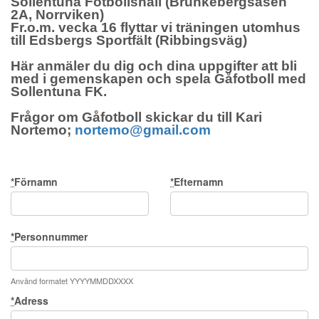
Sollentuna Fotbollshall (Brunkebergsåsen
2A, Norrviken)
Fr.o.m. vecka 16 flyttar vi träningen utomhus
till Edsbergs Sportfält (Ribbingsväg)
Här anmäler du dig och dina uppgifter att bli
med i gemenskapen och spela Gåfotboll med
Sollentuna FK.
Frågor om Gåfotboll skickar du till Kari
Nortemo;
nortemo@gmail.com
*
Förnamn
*
Efternamn
*
Personnummer
Använd formatet YYYYMMDDXXXX
*
Adress