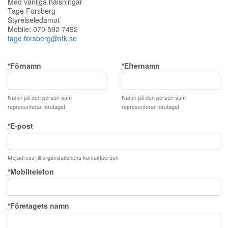
Med vänliga hälsningar
Tage Forsberg
Styrelseledamot
Mobile: 070 592 7492
tage.forsberg@sfk.se
*
Förnamn
*
Efternamn
Namn på den person som
Namn på den person som
representerar företaget
representerar företaget
*
E-post
Mejladress till organisationens kontaktperson
*
Mobiltelefon
*
Företagets namn