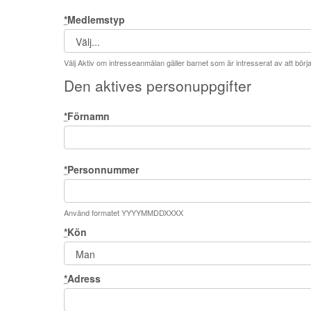
*
Medlemstyp
Välj Aktiv om intresseanmälan gäller barnet som är intresserat av att börj
Den aktives personuppgifter
*
Förnamn
*
Personnummer
Använd formatet YYYYMMDDXXXX
*
Kön
*
Adress