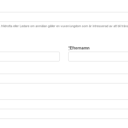
a friidrotta eller Ledare om anmälan gäller en vuxen/ungdom som är intresserad av att bli trän
*
Efternamn