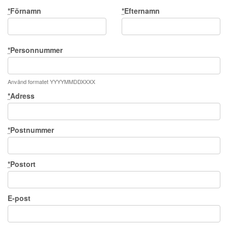
*
Förnamn
*
Efternamn
*
Personnummer
Använd formatet YYYYMMDDXXXX
*
Adress
*
Postnummer
*
Postort
E-post