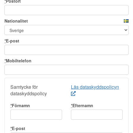
*
Postort
Nationalitet
*
E-post
*
Mobiltelefon
Samtycke för
Läs dataskyddspolicyn
dataskyddspolicy
*
Förnamn
*
Efternamn
*
E-post