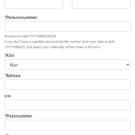
*
Personnummer
Använd formatet YYYYMMDDXXXX
If you don't have a swedish personal identity number write your date of birth
(YYYYMMDD) and select your nationality further down in the form.
*
Kön
*
Adress
c/o
*
Postnummer