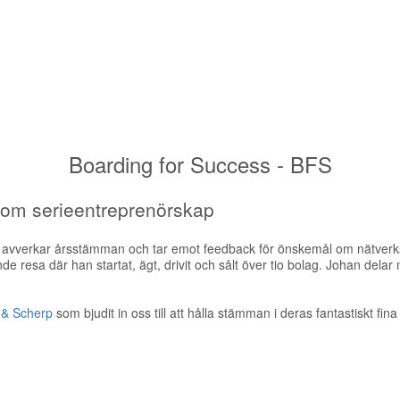
Boarding for Success - BFS
om serieentreprenörskap
ta avverkar årsstämman och tar emot feedback för önskemål om nätverks
 resa där han startat, ägt, drivit och sålt över tio bolag. Johan dela
 & Scherp
som bjudit in oss till att hålla stämman i deras fantastiskt fi