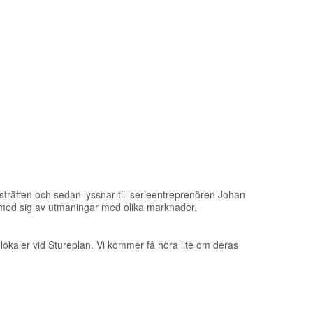
träffen och sedan lyssnar till serieentreprenören Johan
r med sig av utmaningar med olika marknader,
na lokaler vid Stureplan. Vi kommer få höra lite om deras