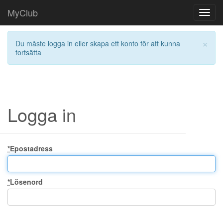
MyClub
Toggl
navig
×
Du måste logga in eller skapa ett konto för att kunna
fortsätta
Logga in
*
Epostadress
*
Lösenord