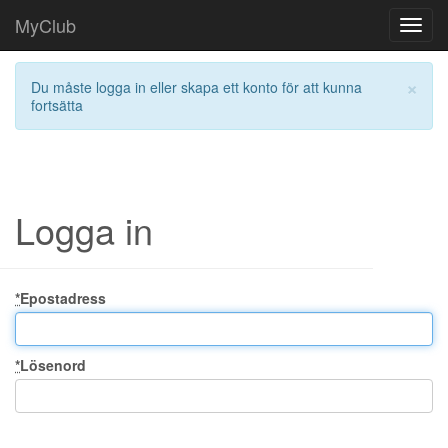
MyClub
Toggl
navig
×
Du måste logga in eller skapa ett konto för att kunna
fortsätta
Logga in
*
Epostadress
*
Lösenord