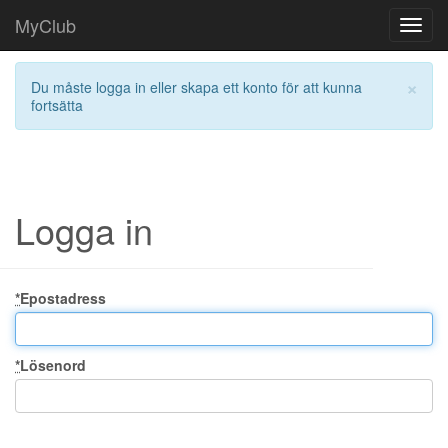
MyClub
Toggl
navig
×
Du måste logga in eller skapa ett konto för att kunna
fortsätta
Logga in
*
Epostadress
*
Lösenord