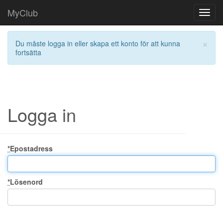
MyClub
Toggl
navig
×
Du måste logga in eller skapa ett konto för att kunna
fortsätta
Logga in
*
Epostadress
*
Lösenord