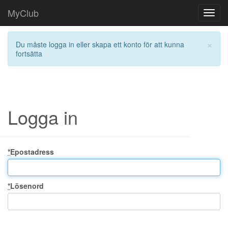
MyClub
Toggl
navig
×
Du måste logga in eller skapa ett konto för att kunna
fortsätta
Logga in
*
Epostadress
*
Lösenord