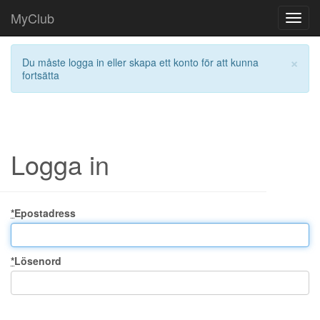
MyClub
Toggl
navig
×
Du måste logga in eller skapa ett konto för att kunna
fortsätta
Logga in
*
Epostadress
*
Lösenord