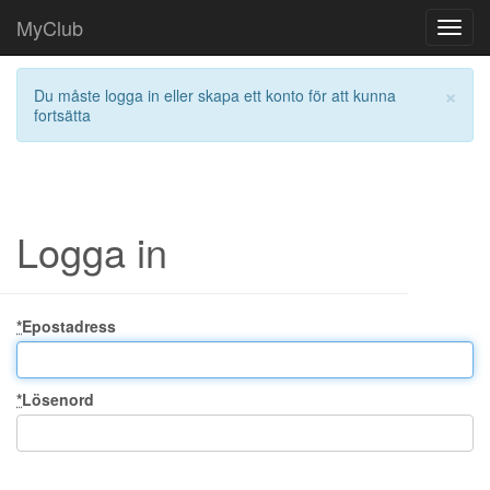
MyClub
Toggl
navig
×
Du måste logga in eller skapa ett konto för att kunna
fortsätta
Logga in
*
Epostadress
*
Lösenord