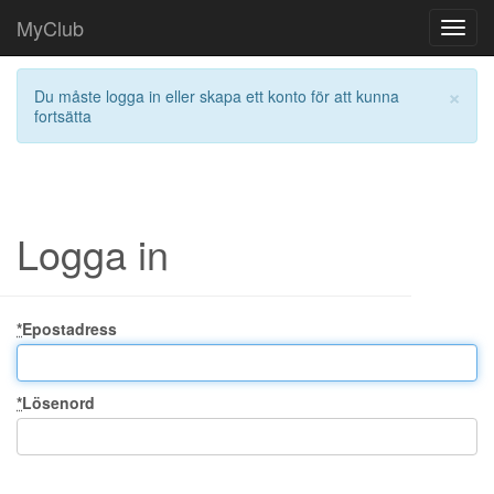
MyClub
Toggl
navig
×
Du måste logga in eller skapa ett konto för att kunna
fortsätta
Logga in
*
Epostadress
*
Lösenord