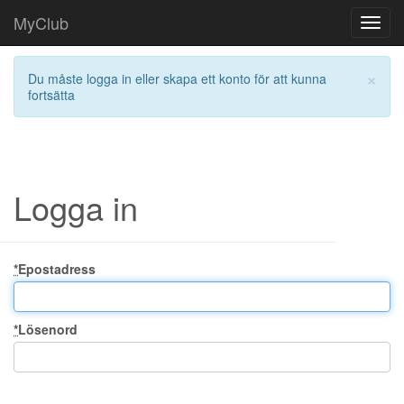
MyClub
Toggl
navig
×
Du måste logga in eller skapa ett konto för att kunna
fortsätta
Logga in
*
Epostadress
*
Lösenord