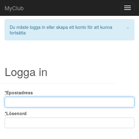
MyClub
Toggl
navig
×
Du måste logga in eller skapa ett konto för att kunna
fortsätta
Logga in
*
Epostadress
*
Lösenord