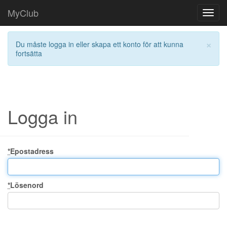
MyClub
Toggl
navig
×
Du måste logga in eller skapa ett konto för att kunna
fortsätta
Logga in
*
Epostadress
*
Lösenord