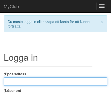
MyClub
Toggl
navig
×
Du måste logga in eller skapa ett konto för att kunna
fortsätta
Logga in
*
Epostadress
*
Lösenord