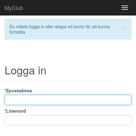
MyClub
Toggl
navig
×
Du måste logga in eller skapa ett konto för att kunna
fortsätta
Logga in
*
Epostadress
*
Lösenord