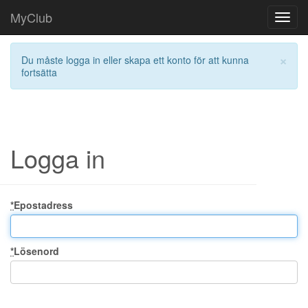
MyClub
Toggl
navig
×
Du måste logga in eller skapa ett konto för att kunna
fortsätta
Logga in
*
Epostadress
*
Lösenord