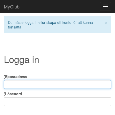
MyClub
Toggl
navig
×
Du måste logga in eller skapa ett konto för att kunna
fortsätta
Logga in
*
Epostadress
*
Lösenord