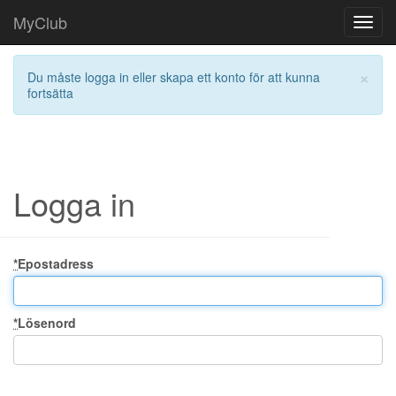
MyClub
Toggl
navig
×
Du måste logga in eller skapa ett konto för att kunna
fortsätta
Logga in
*
Epostadress
*
Lösenord