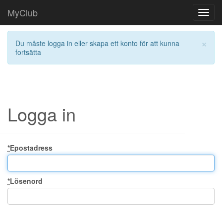
MyClub
Toggl
navig
×
Du måste logga in eller skapa ett konto för att kunna
fortsätta
Logga in
*
Epostadress
*
Lösenord