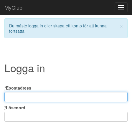
MyClub
Toggl
navig
×
Du måste logga in eller skapa ett konto för att kunna
fortsätta
Logga in
*
Epostadress
*
Lösenord