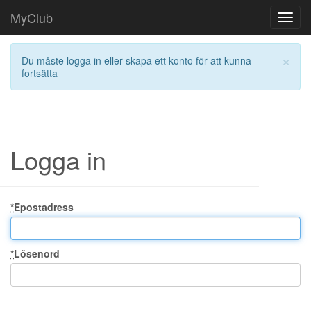
MyClub
Toggl
navig
×
Du måste logga in eller skapa ett konto för att kunna
fortsätta
Logga in
*
Epostadress
*
Lösenord