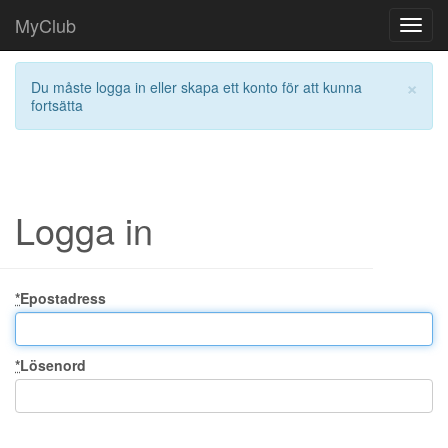
MyClub
Toggl
navig
×
Du måste logga in eller skapa ett konto för att kunna
fortsätta
Logga in
*
Epostadress
*
Lösenord