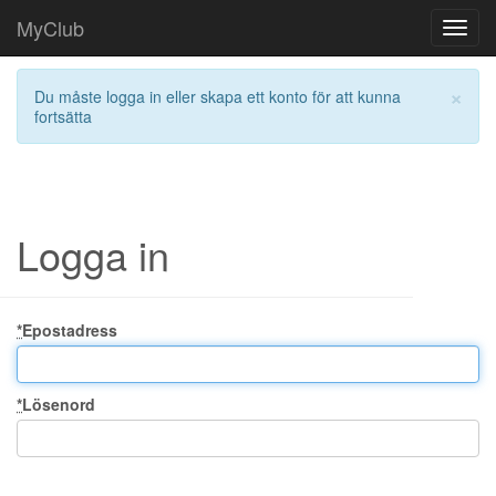
MyClub
Toggl
navig
×
Du måste logga in eller skapa ett konto för att kunna
fortsätta
Logga in
*
Epostadress
*
Lösenord