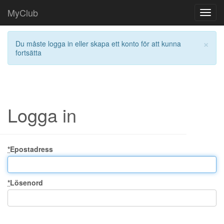
MyClub
Toggl
navig
×
Du måste logga in eller skapa ett konto för att kunna
fortsätta
Logga in
*
Epostadress
*
Lösenord