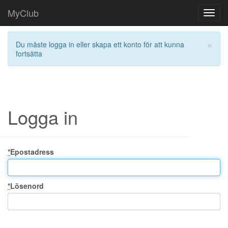
MyClub
Toggl
navig
×
Du måste logga in eller skapa ett konto för att kunna
fortsätta
Logga in
*
Epostadress
*
Lösenord