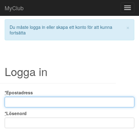
MyClub
Toggl
navig
×
Du måste logga in eller skapa ett konto för att kunna
fortsätta
Logga in
*
Epostadress
*
Lösenord