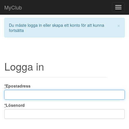
MyClub
Toggl
navig
×
Du måste logga in eller skapa ett konto för att kunna
fortsätta
Logga in
*
Epostadress
*
Lösenord