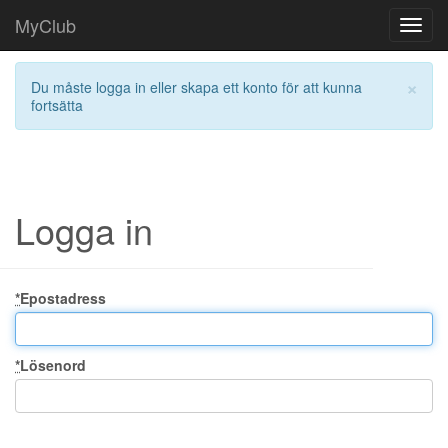
MyClub
Toggl
navig
×
Du måste logga in eller skapa ett konto för att kunna
fortsätta
Logga in
*
Epostadress
*
Lösenord